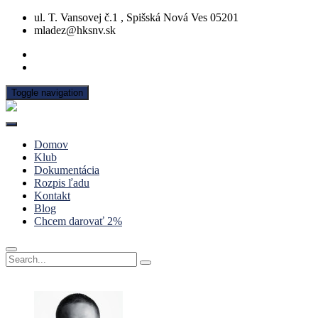
ul. T. Vansovej č.1 , Spišská Nová Ves 05201
mladez@hksnv.sk
Toggle navigation
Domov
Klub
Dokumentácia
Rozpis ľadu
Kontakt
Blog
Chcem darovať 2%