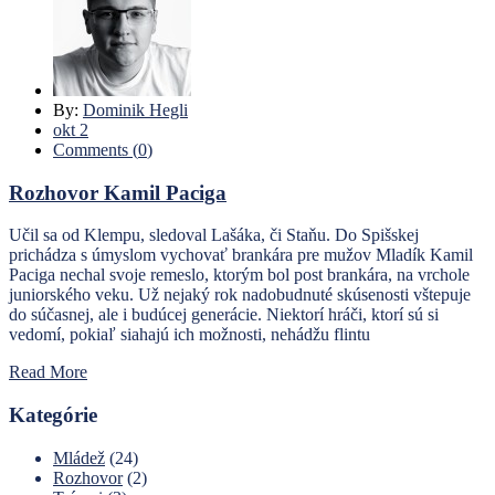
By:
Dominik Hegli
okt 2
Comments (
0
)
Rozhovor Kamil Paciga
Učil sa od Klempu, sledoval Lašáka, či Staňu. Do Spišskej
prichádza s úmyslom vychovať brankára pre mužov Mladík Kamil
Paciga nechal svoje remeslo, ktorým bol post brankára, na vrchole
juniorského veku. Už nejaký rok nadobudnuté skúsenosti vštepuje
do súčasnej, ale i budúcej generácie. Niektorí hráči, ktorí sú si
vedomí, pokiaľ siahajú ich možnosti, nehádžu flintu
Read More
Kategórie
Mládež
(24)
Rozhovor
(2)