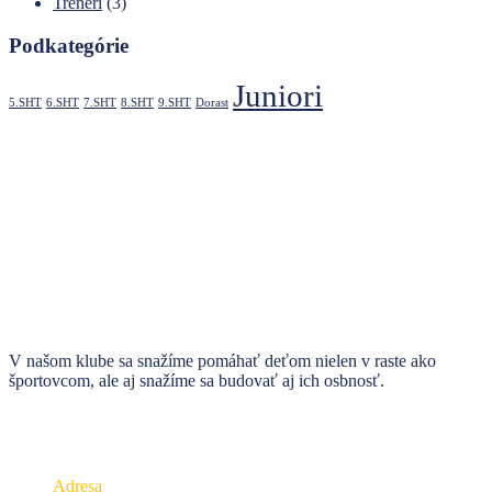
Tréneri
(3)
Podkategórie
Juniori
5.SHT
6.SHT
7.SHT
8.SHT
9.SHT
Dorast
V našom klube sa snažíme pomáhať deťom nielen v raste ako
športovcom, ale aj snažíme sa budovať aj ich osbnosť.
Kontakt
V prípade akejkoľvek otázky nás neváhajte kontaktovať
Adresa
ul. T. Vansovej č.1 , Spišská Nová Ves 05201