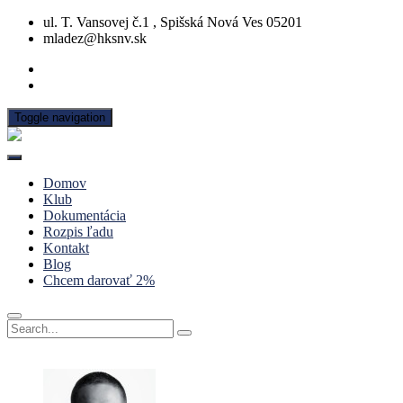
ul. T. Vansovej č.1 , Spišská Nová Ves 05201
mladez@hksnv.sk
Toggle navigation
Domov
Klub
Dokumentácia
Rozpis ľadu
Kontakt
Blog
Chcem darovať 2%