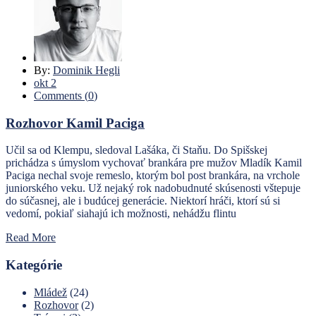
By:
Dominik Hegli
okt 2
Comments (
0
)
Rozhovor Kamil Paciga
Učil sa od Klempu, sledoval Lašáka, či Staňu. Do Spišskej
prichádza s úmyslom vychovať brankára pre mužov Mladík Kamil
Paciga nechal svoje remeslo, ktorým bol post brankára, na vrchole
juniorského veku. Už nejaký rok nadobudnuté skúsenosti vštepuje
do súčasnej, ale i budúcej generácie. Niektorí hráči, ktorí sú si
vedomí, pokiaľ siahajú ich možnosti, nehádžu flintu
Read More
Kategórie
Mládež
(24)
Rozhovor
(2)