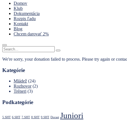
Domov
Klub
Dokumentácia
Rozpis ľadu
Kontakt
Blog
Chcem darovať 2%
We're sorry, your donation failed to process. Please try again or contac
Kategórie
Mládež
(24)
Rozhovor
(2)
Tréneri
(3)
Podkategórie
Juniori
5.SHT
6.SHT
7.SHT
8.SHT
9.SHT
Dorast