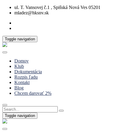
ul. T. Vansovej č.1 , Spišská Nová Ves 05201
mladez@hksnv.sk
Toggle navigation
Domov
Klub
Dokumentácia
Rozpis ľadu
Kontakt
Blog
Chcem darovať 2%
Toggle navigation