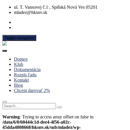
ul. T. Vansovej č.1 , Spišská Nová Ves 05201
mladez@hksnv.sk
Toggle navigation
Domov
Klub
Dokumentácia
Rozpis ľadu
Kontakt
Blog
Chcem darovať 2%
Warning
: Trying to access array offset on false in
/data/6/0/60444c1d-dee4-4f56-a02c-
45dda4808668/hksnv.sk/sub/mladez/wp-