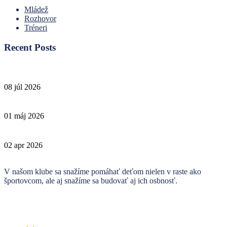
Mládež
Rozhovor
Tréneri
Recent Posts
08 júl 2026
01 máj 2026
02 apr 2026
V našom klube sa snažíme pomáhať deťom nielen v raste ako
športovcom, ale aj snažíme sa budovať aj ich osbnosť.
Kontakt
V prípade akejkoľvek otázky nás neváhajte kontaktovať